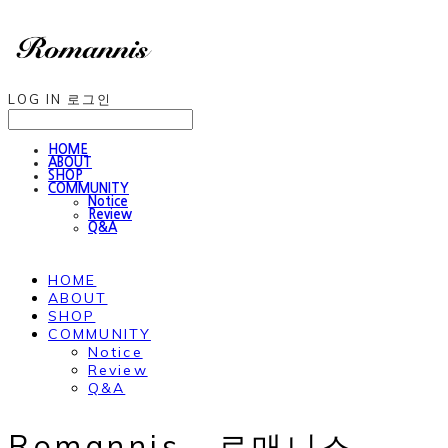
LOG IN
로그인
HOME
ABOUT
SHOP
COMMUNITY
Notice
Review
Q&A
HOME
ABOUT
SHOP
COMMUNITY
Notice
Review
Q&A
Romannis , 로매니스