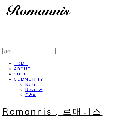
HOME
ABOUT
SHOP
COMMUNITY
Notice
Review
Q&A
Romannis , 로매니스