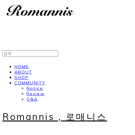
HOME
ABOUT
SHOP
COMMUNITY
Notice
Review
Q&A
Romannis , 로매니스