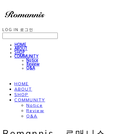
LOG IN
로그인
HOME
ABOUT
SHOP
COMMUNITY
Notice
Review
Q&A
HOME
ABOUT
SHOP
COMMUNITY
Notice
Review
Q&A
Romannis , 로매니스