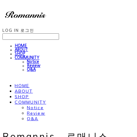
LOG IN
로그인
HOME
ABOUT
SHOP
COMMUNITY
Notice
Review
Q&A
HOME
ABOUT
SHOP
COMMUNITY
Notice
Review
Q&A
Romannis , 로매니스