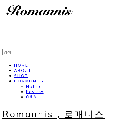
HOME
ABOUT
SHOP
COMMUNITY
Notice
Review
Q&A
Romannis , 로매니스