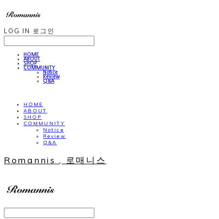
LOG IN
로그인
HOME
ABOUT
SHOP
COMMUNITY
Notice
Review
Q&A
HOME
ABOUT
SHOP
COMMUNITY
Notice
Review
Q&A
Romannis , 로매니스